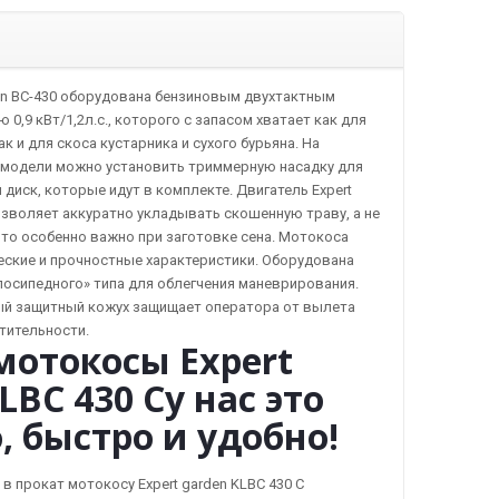
en BC-430 оборудована бензиновым двухтактным
0,9 кВт/1,2л.с., которого с запасом хватает как для
к и для скоса кустарника и сухого бурьяна. На
 модели можно установить триммерную насадку для
 диск, которые идут в комплекте. Двигатель Expert
озволяет аккуратно укладывать скошенную траву, а не
 что особенно важно при заготовке сена. Мотокоса
еские и прочностные характеристики. Оборудована
лосипедного» типа для облегчения маневрирования.
й защитный кожух защищает оператора от вылета
тительности.
мотокосы Expert
LBC 430 Cу нас это
, быстро и удобно!
 в прокат мотокосу Expert garden KLBC 430 C