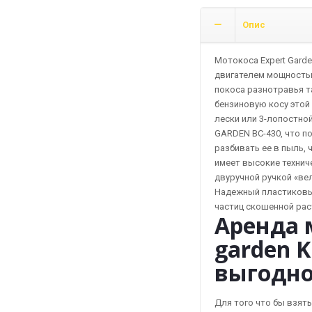
кількість
Опис
Мотокоса Expert Gard
двигателем мощностью 
покоса разнотравья та
бензиновую косу этой
лески или 3-лопостной
GARDEN BC-430, что п
разбивать ее в пыль,
имеет высокие технич
двуручной ручкой «ве
Надежный пластиковы
частиц скошенной рас
Аренда 
garden K
выгодно
Для того что бы взять