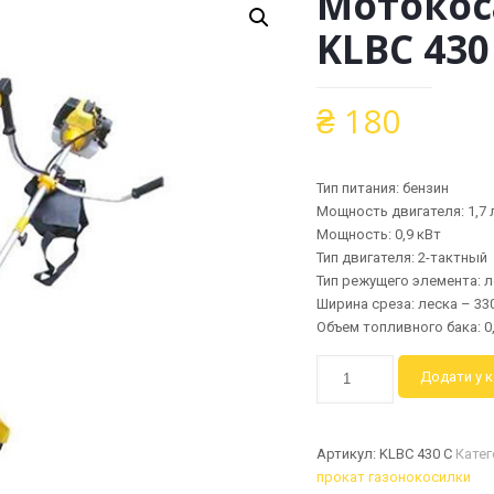
Мотокоса
KLBC 430
₴
180
Тип питания: бензин
Мощность двигателя: 1,7 л
Мощность: 0,9 кВт
Тип двигателя: 2-тактный
Тип режущего элемента: 
Ширина среза: леска – 330
Объем топливного бака: 0,
Мотокоса
Додати у 
Expert
garden
KLBC
Артикул:
KLBC 430 C
Катег
430
прокат газонокосилки
C