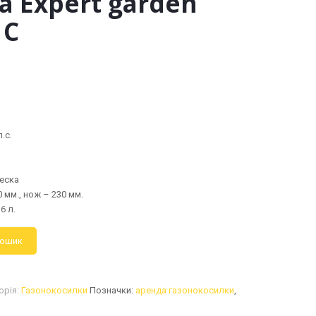
 Expert garden
 C
.с.
леска
 мм., нож – 230 мм.
6 л.
кошик
орія:
Газонокосилки
Позначки:
аренда газонокосилки
,