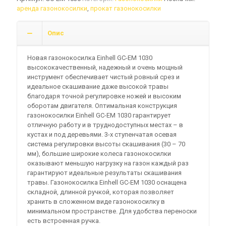
кількість
аренда газонокосилки
,
прокат газонокосилки
Опис
Новая газонокосилка Einhell GC-EM 1030
высококачественный, надежный и очень мощный
инструмент обеспечивает чистый ровный срез и
идеальное скашивание даже высокой травы
благодаря точной регулировке ножей и высоким
оборотам двигателя. Оптимальная конструкция
газонокосилки Einhell GC-EM 1030 гарантирует
отличную работу и в труднодоступных местах – в
кустах и под деревьями. 3-х ступенчатая осевая
система регулировки высоты скашивания (30 – 70
мм), большие широкие колеса газонокосилки
оказывают меньшую нагрузку на газон каждый раз
гарантируют идеальные результаты скашивания
травы. Газонокосилка Einhell GC-EM 1030 оснащена
складной, длинной ручкой, которая позволяет
хранить в сложенном виде газонокосилку в
минимальном пространстве. Для удобства переноски
есть встроенная ручка.