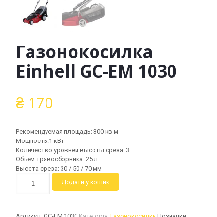
Газонокосилка
Einhell GC-EM 1030
₴
170
Рекомендуемая площадь: 300 кв м
Мощность:1 кВт
Количество уровней высоты среза: 3
Объем травосборника: 25 л
Высота среза: 30 / 50 / 70 мм
Газонокосилка
Додати у кошик
Einhell
GC-
EM
1030
Артикул:
GC-EM 1030
Категорія:
Газонокосилки
Позначки: